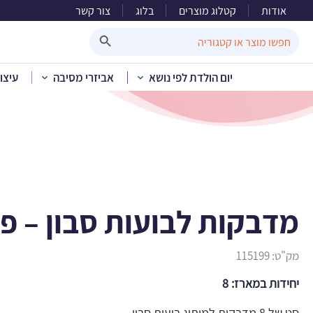
אודות
קטלוג מוצרים
בלוג
צור קשר
מדבקות
Search Button
Search
for:
יום הולדת לפי נושא
אביזרי מסיבה
עיצו
בית
»
קטלוג מוצרים
»
לפ
מדבקות לבועות סבון – פור
מק"ט:
115199
יחידות במארז: 8
סט של 8 מדבקות למיתוג בועות סבון