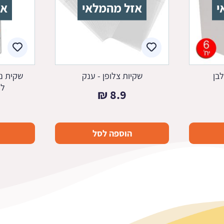
י
אזל מהמלאי
אז
בן
שקיות צלופן - ענק
שקית ני
לי
₪
8.9
הוספה לסל