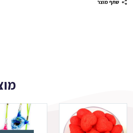
שתף מוצר
סבון
-
כרישים
מוצ