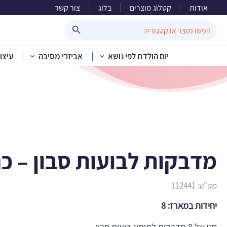
אודות
קטלוג מוצרים
בלוג
צור קשר
מדבקו
Search Button
Search
for:
יום הולדת לפי נושא
אביזרי מסיבה
עיצו
בית
»
קטלוג מוצרים
»
מדבקות לבועות סבון – כ
מק"ט:
112441
יחידות במארז: 8
סט של 8 מדבקות למיתוג בועות סבון