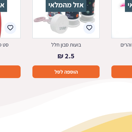
י
אזל מהמלאי
אז
והרים
בועות סבון חלל
סט ס
₪
2.5
הוספה לסל