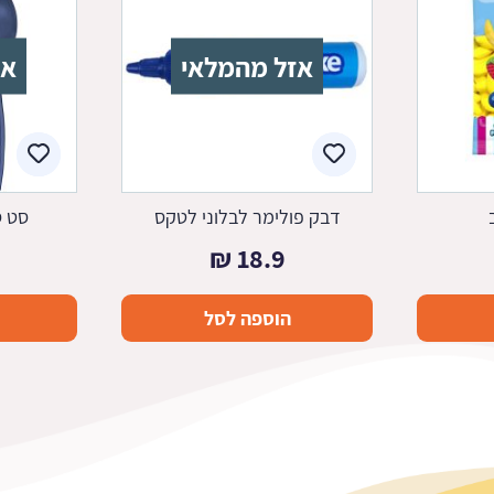
אזל מהמלאי
אז
דבק פולימר לבלוני לטקס
סט ס
₪
18.9
הוספה לסל