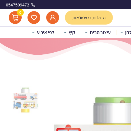
0547509472
תחבורה
0
הזמנות בסיטונאות
לחן
עיצוב הבית
קיץ
לפי אירוע
לבועות סבון – כלי תחבורה