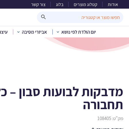
אודות
קטלוג מוצרים
בלוג
צור קשר
מדבקות 
Search Button
Search
for:
יום הולדת לפי נושא
אביזרי מסיבה
עיצו
בית
»
קטלוג מוצרים
»
יום ה
מדבקות לבועות סבון – כל
תחבורה
מק"ט:
108405