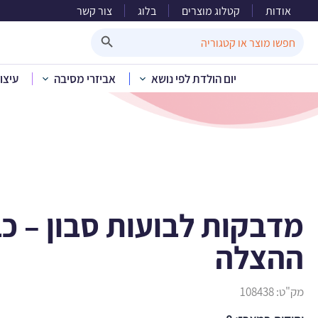
אודות
קטלוג מוצרים
בלוג
צור קשר
מדבקות ל
Search Button
Search
for:
יום הולדת לפי נושא
אביזרי מסיבה
עיצו
בית
»
קטלוג מוצרים
»
יום הולד
מדבקות לבועות סבון – כ
ההצלה
מק"ט:
108438