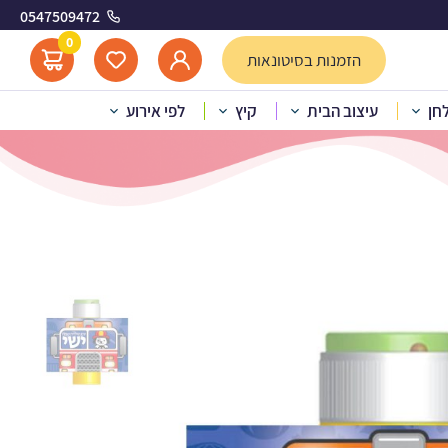
0547509472
ת ההצלה
0
הזמנות בסיטונאות
לחן
עיצוב הבית
קיץ
לפי אירוע
לבועות סבון – כבאית ההצלה