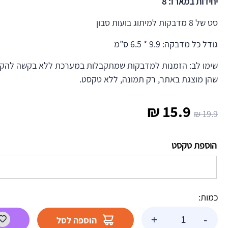
יחידות במארז: 8
סט של 8 מדבקות למיתוג בועות סבון
גודל כל מדבקה: 9.9 * 6.5 ס”מ
שימו לב: הזמנות למדבקות שמתקבלות במערכת ללא בקשה להקדש
שהן מוצגת באתר, רק תמונה, ללא טקסט.
המחיר
המחיר
₪
15.9
₪
19.9
המקורי
הנוכחי
הוספת טקסט
היה:
הוא:
15.9 ₪.
19.9 ₪.
כמות:
כמות
+
-
הוספה לסל
של