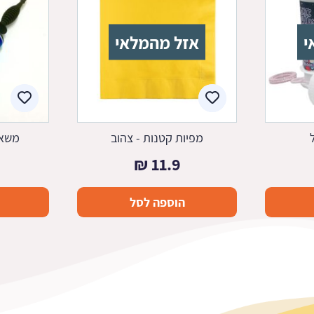
י
אזל מהמלאי
מפיות קטנות - צהוב
משאב
₪
11.9
הוספה לסל