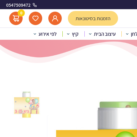
0547509472
המבולבל
0
הזמנות בסיטונאות
לחן
עיצוב הבית
קיץ
לפי אירוע
לבועות סבון – יובל המבולבל