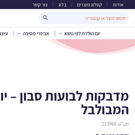
אודות
קטלוג מוצרים
בלוג
צור קשר
מדבקות ל
Search Button
Search
for:
יום הולדת לפי נושא
אביזרי מסיבה
עיצו
בית
»
קטלוג מוצרים
»
יום הולד
מדבקות לבועות סבון – יו
המבולבל
מק"ט:
113968