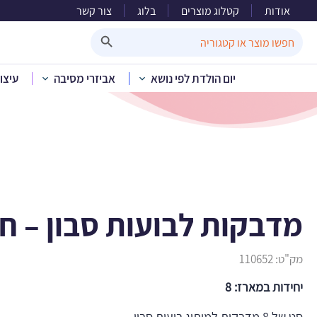
אודות
קטלוג מוצרים
בלוג
צור קשר
מדבק
Search Button
Search
for:
יום הולדת לפי נושא
אביזרי מסיבה
עיצו
בית
»
קטלוג מוצרים
»
י
מדבקות לבועות סבון – חי
מק"ט:
110652
יחידות במארז: 8
סט של 8 מדבקות למיתוג בועות סבון