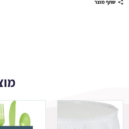
שתף מוצר
סבון
-
חיות
מוצ