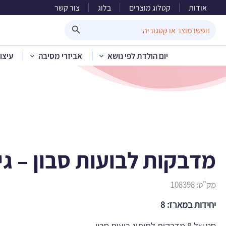
אודות
קטלוג מוצרים
בלוג
צור קשר
מדבקות 
Search Button
Search
for:
יום הולדת לפי נושא
אביזרי מסיבה
עיצו
בית
»
קטלוג מוצרים
»
מדבקות לבועות סבון – גי
מק"ט:
108398
יחידות במארז: 8
סט של 8 מדבקות למיתוג בועות סבון