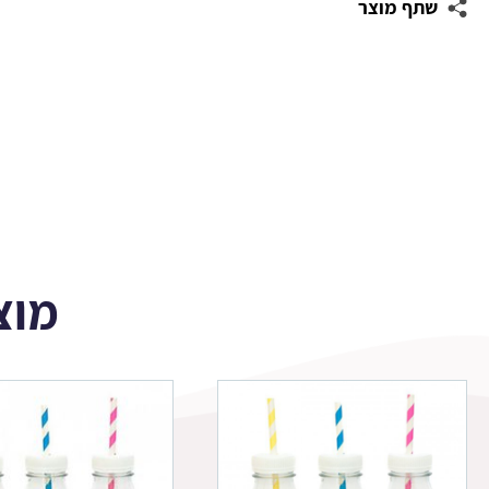
שתף מוצר
סבון
-
גיבורת
על
מוצ