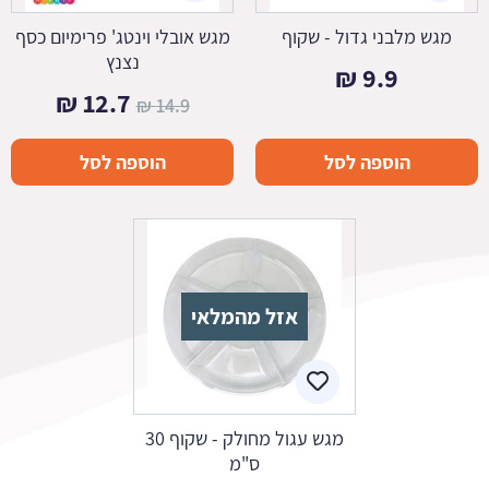
מגש מלבני גדול - שקוף
מגש אובלי וינטג' פרימיום כסף
נצנץ
₪
9.9
המחיר
המחיר
₪
12.7
₪
14.9
המקורי
הנוכחי
הוספה לסל
הוספה לסל
היה:
הוא:
12.7 ₪.
14.9 ₪.
אזל מהמלאי
מגש עגול מחולק - שקוף 30
ס"מ