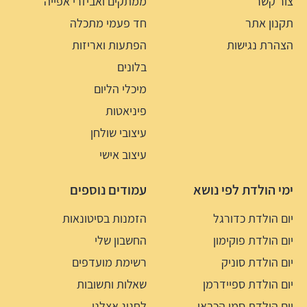
צור קשר
ממתקים ואביזרי אפייה
תקנון אתר
חד פעמי מתכלה
הצהרת נגישות
הפתעות ואריזות
בלונים
מיכלי הליום
פיניאטות
עיצובי שולחן
עיצוב אישי
ימי הולדת לפי נושא
עמודים נוספים
יום הולדת כדורגל
הזמנות בסיטונאות
יום הולדת פוקימון
החשבון שלי
יום הולדת סוניק
רשימת מועדפים
יום הולדת ספיידרמן
שאלות ותשובות
יום הולדת סמי הכבאי
לחגוג אצלנו