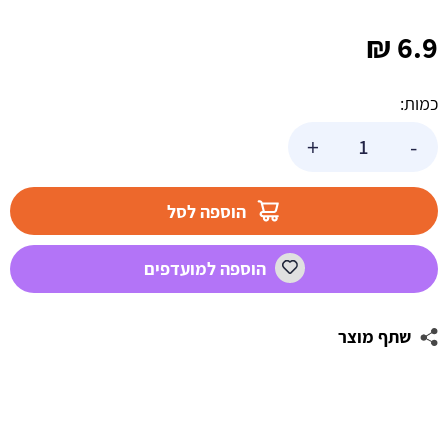
₪
6.9
כמות:
כמות
+
-
של
מגש
מחולק
הוספה לסל
ל-4
שקוף
הוספה למועדפים
שתף מוצר