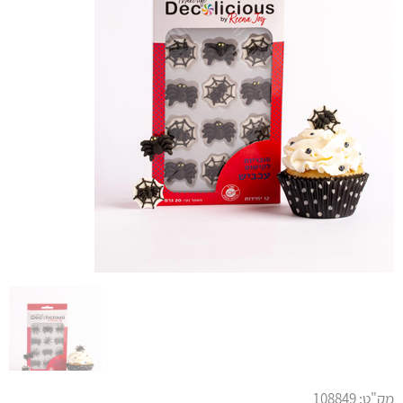
מק"ט:
108849