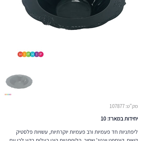
מק"ט:
107877
יחידות במארז: 10
ליפתניות חד פעמיות ורב פעמיות יוקרתיות, עשויות פלסטיק
קשיח, קונספט וינטג’ שחור. הליפתניות הינן בעלות רקע לבן עם