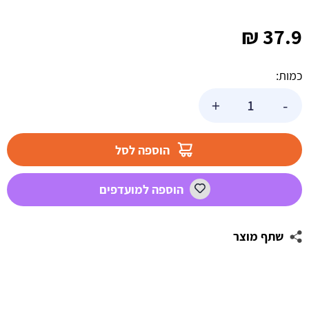
₪
37.9
כמות:
כמות
+
-
של
כתר
מלך
הוספה לסל
זהב
מבצק
הוספה למועדפים
סוכר
שתף מוצר