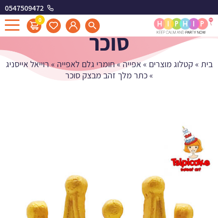
0547509472
כתר מלך זהב מבצק
0
סוכר
בית
»
קטלוג מוצרים
»
אפייה
»
חומרי גלם לאפייה
»
רוייאל אייסניג
»
כתר מלך זהב מבצק סוכר