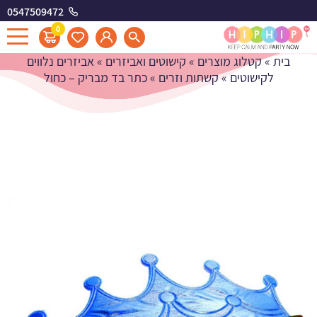
0547509472
כתר בד מבריק - כחול
0
בית
»
קטלוג מוצרים
»
קישוטים ואביזרים
»
אביזרים נלווים
לקישוטים
»
קשתות וזרים
»
כתר בד מבריק – כחול