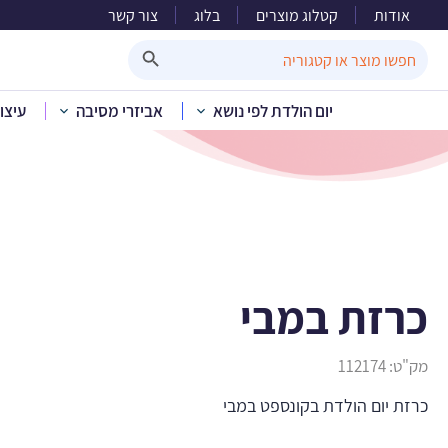
אודות
קטלוג מוצרים
בלוג
צור קשר
Search Button
Search
for:
יום הולדת לפי נושא
אביזרי מסיבה
עיצו
בית
»
קטלוג 
כרזת במבי
מק"ט:
112174
כרזת יום הולדת בקונספט במבי