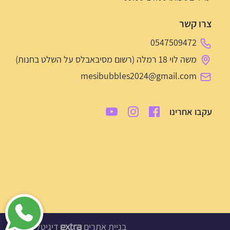
צרו קשר
0547509472
משה לוי 18 רמלה (רשום מסיבאבלס על השלט בחנות)
mesibubbles2024@gmail.com
עקבו אחרינו
בניית אתרים
דיגיטל