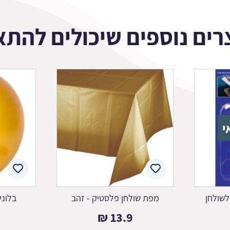
רים נוספים שיכולים להתא
י
לשולחן
מפת שולחן פלסטיק - זהב
בלוני
₪
13.9