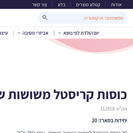
אודות
קטלוג מוצרים
בלוג
צור קשר
כוסות
Search Button
Search
for:
יום הולדת לפי נושא
אביזרי מסיבה
עיצו
בית
»
קטלוג מוצרים
»
כוסות קריסטל משושות ש
מק"ט:
112818
יחידות במארז: 20
20 כוסות קריסטל לשתייה בעיצוב משושה. נפח: 250 מ”ל