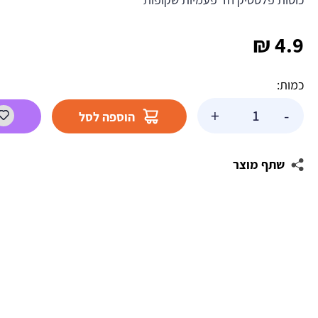
₪
4.9
כמות:
כמות
+
-
הוספה לסל
של
כוסות
פלסטיק
שתף מוצר
שקופות