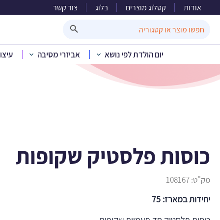
אודות
קטלוג מוצרים
בלוג
צור קשר
כו
Search Button
Search
for:
יום הולדת לפי נושא
אביזרי מסיבה
עיצו
בית
»
קטל
כוסות פלסטיק שקופות
מק"ט:
108167
יחידות במארז: 75
כוסות פלסטיק חד פעמיות שקופות