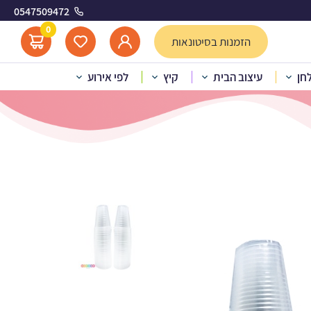
0547509472
ת
0
הזמנות בסיטונאות
לחן
עיצוב הבית
קיץ
לפי אירוע
 שקופות