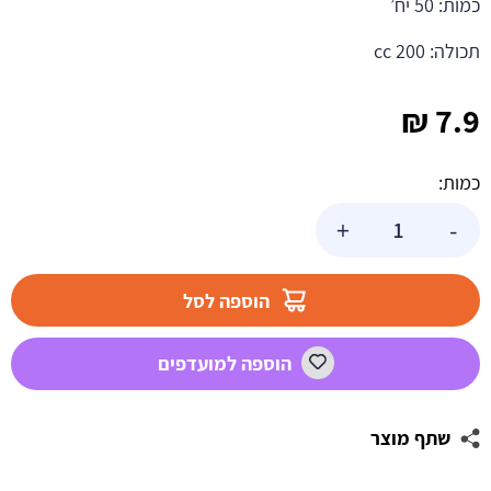
כמות: 50 יח’
תכולה: 200 cc
₪
7.9
כמות:
כמות
+
-
של
כוסות
פלסטיק
הוספה לסל
יהלום
בינוני
הוספה למועדפים
-
כסף
שתף מוצר