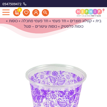
0547509472
כוסות עיטורים - סגול
0
בית
»
קטלוג מוצרים
»
חד פעמי
»
חד פעמי מתכלה
»
כוסות
»
כוסות פלסטיק
»
כוסות עיטורים – סגול