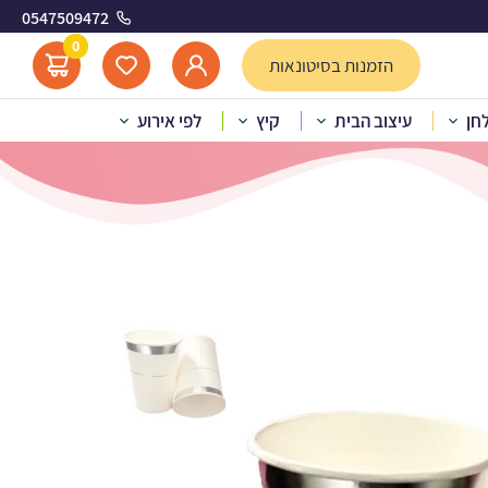
0547509472
בן כסף
0
הזמנות בסיטונאות
לחן
עיצוב הבית
קיץ
לפי אירוע
יר חם/קר קלאסיק לבן כסף