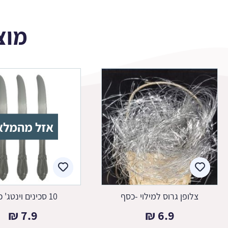
מוצ
אזל מהמלא
צלופן גרוס למילוי -כסף
10 סכינים וינטג' כסף
₪
7.9
₪
6.9