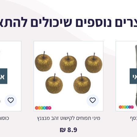
רים נוספים שיכולים להתא
י
אז
מיני תפוחים לקישוט זהב מנצנץ
כוסות
₪
8.9