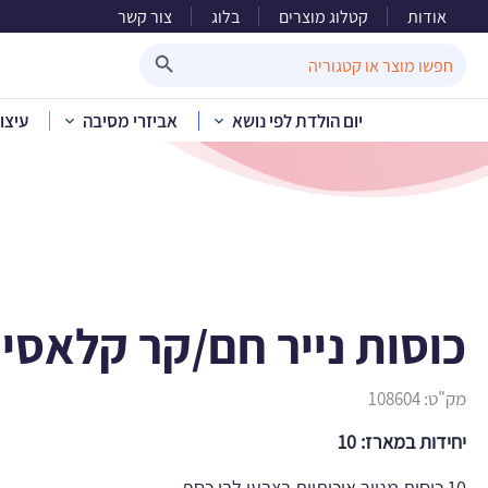
אודות
קטלוג מוצרים
בלוג
צור קשר
כוסות נ
Search Button
Search
for:
יום הולדת לפי נושא
אביזרי מסיבה
עיצו
בית
»
קטלוג מוצרים
»
חד פ
כוסות נייר חם/קר קלאסיק
מק"ט:
108604
יחידות במארז: 10
10 כוסות מנייר איכותיות בצבעי לבן כסף