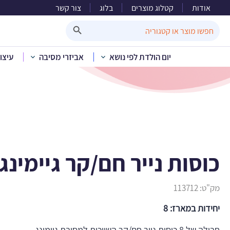
אודות
קטלוג מוצרים
בלוג
צור קשר
כוס
Search Button
Search
for:
יום הולדת לפי נושא
אביזרי מסיבה
עיצו
בית
»
קטלוג מוצרים
»
י
כוסות נייר חם/קר גיימינג
מק"ט:
113712
יחידות במארז: 8
חבילה של 8 כוסות נייר חם/קר השייכות למסיבת גיימינג.