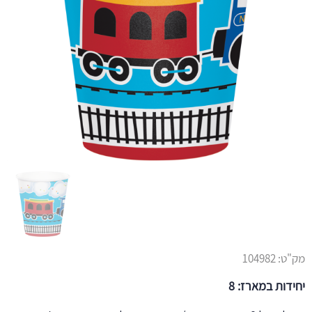
מק"ט:
104982
יחידות במארז: 8