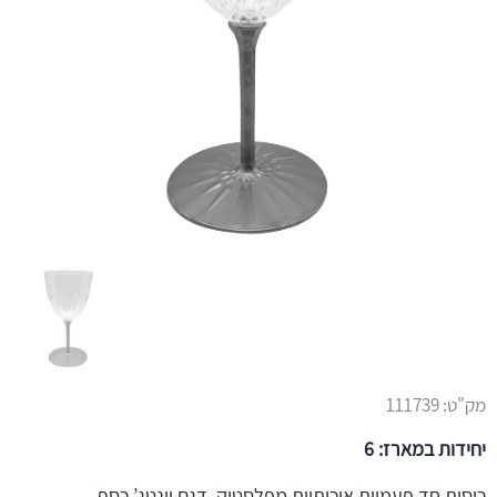
מק"ט:
111739
יחידות במארז: 6
כוסות חד פעמיות איכותיות מפלסטיק, דגם וינטג’ כסף