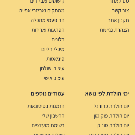
מפת אתר
קישוטים ואביזרים
צור קשר
ממתקים ואביזרי אפייה
תקנון אתר
חד פעמי מתכלה
הצהרת נגישות
הפתעות ואריזות
בלונים
מיכלי הליום
פיניאטות
עיצובי שולחן
עיצוב אישי
ימי הולדת לפי נושא
עמודים נוספים
יום הולדת כדורגל
הזמנות בסיטונאות
יום הולדת פוקימון
החשבון שלי
יום הולדת סוניק
רשימת מועדפים
יום הולדת ספיידרמן
שאלות ותשובות