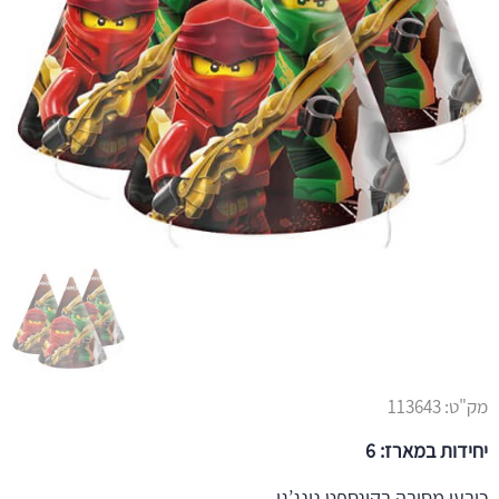
מק"ט:
113643
יחידות במארז: 6
כובעי מסיבה בקונספט נינג’גו