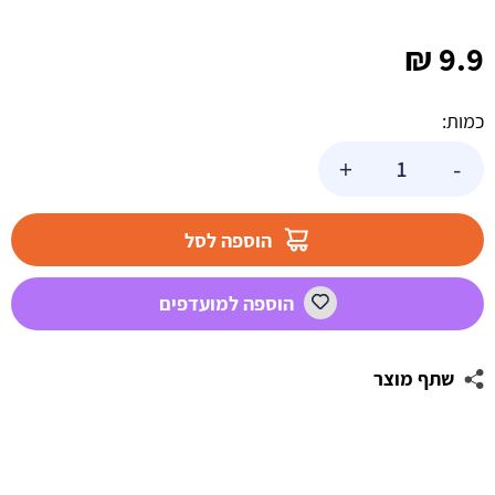
₪
9.9
כמות:
כמות
+
-
של
טופר
happy
הוספה לסל
birthday
שחור
הוספה למועדפים
פרחוני
שתף מוצר