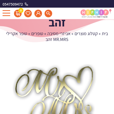
0547509472
טופר אקרילי MR.MRS
0
זהב
בית
»
קטלוג מוצרים
»
אביזרי מסיבה
»
טופרים
»
טופר אקרילי
MR.MRS זהב