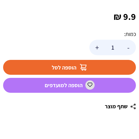
₪
9.9
כמות:
כמות
+
-
של
טופר
אקרילי
הוספה לסל
נסיכה
נולדה
הוספה למועדפים
שתף מוצר