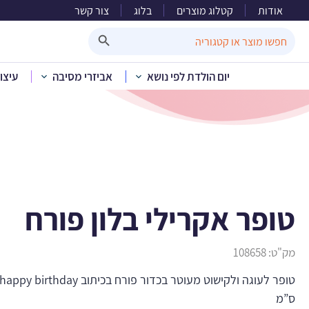
אודות
קטלוג מוצרים
בלוג
צור קשר
טו
Search Button
Search
for:
יום הולדת לפי נושא
אביזרי מסיבה
עיצו
בית
»
קטלוג מוצרים
»
טופר אקרילי בלון פורח
מק"ט:
108658
ס”מ