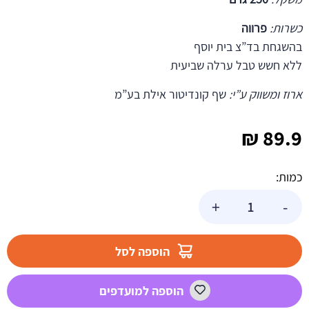
כשרות:
פרווה
בהשגחת בד”צ בית יוסף
ללא חשש טבל ערלה שביעית
ארוז ומשווק ע”י:
שף קונדיטור אילת בע”מ
₪
89.9
כמות:
כמות
+
-
של
חמאת
קקאו
הוספה לסל
250
גר'
הוספה למועדפים