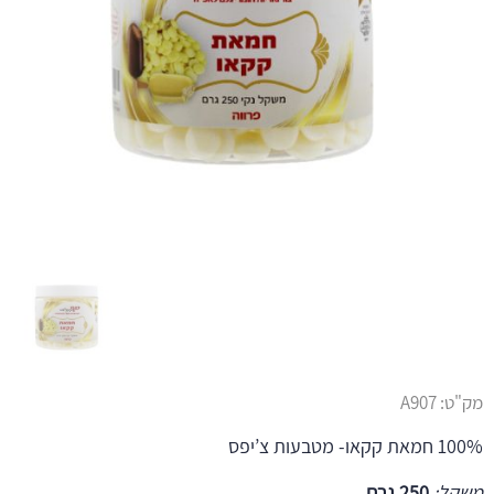
מק"ט:
A907
100% חמאת קקאו- מטבעות צ’יפס
משקל:
250 גרם