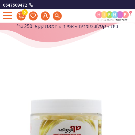
0547509472
חמאת קקאו 250 גר'
0
בית
»
קטלוג מוצרים
»
אפייה
»
חמאת קקאו 250 גר’