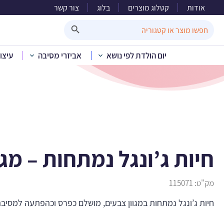
אודות
קטלוג מוצרים
בלוג
צור קשר
חיות
Search Button
Search
for:
יום הולדת לפי נושא
אביזרי מסיבה
עיצו
בית
»
קטלוג מוצרים
»
חיות ג’ונגל נמתחות – מגו
מק"ט:
115071
חיות ג’ונגל נמתחות במגוון צבעים, מושלם כפרס וכהפתעה למסיבה