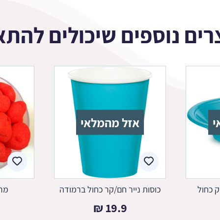
רים נוספים שיכולים להתא
י
אזל מהמלאי
 כחול
כוסות נייר חם/קר כחול ברמודה
מרש
₪
19.9