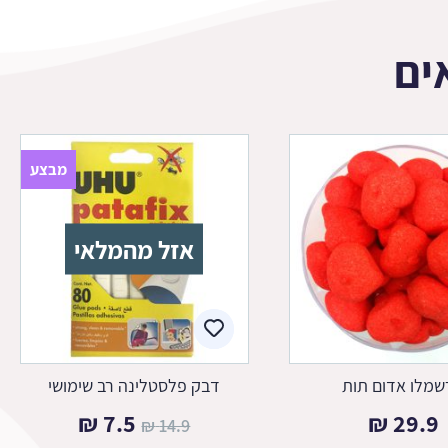
ים
מבצע
אזל מהמלאי
מלו אדום תות
דבק פלסטלינה רב שימושי
המחיר
המחיר
₪
7.5
₪
29.9
₪
14.9