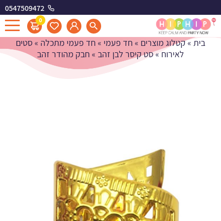
0547509472
חבק מהודר זהב
0
בית
»
קטלוג מוצרים
»
חד פעמי
»
חד פעמי מתכלה
»
סטים
לאירוח
»
סט קיסר לבן זהב
»
חבק מהודר זהב