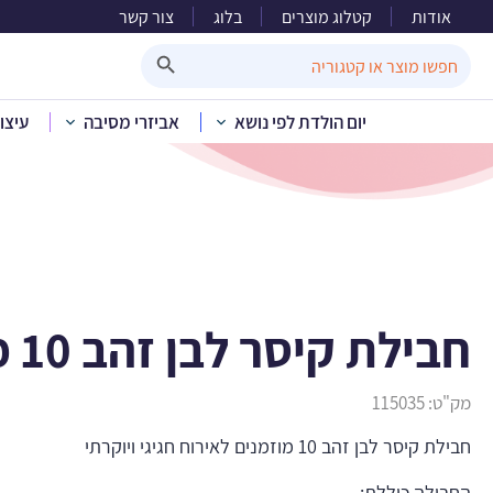
אודות
קטלוג מוצרים
בלוג
צור קשר
חבילת קיסר
Search Button
Search
for:
יום הולדת לפי נושא
אביזרי מסיבה
עיצו
בית
»
קטלוג מוצרים
»
חד פ
חבילת קיסר לבן זהב 10 מוזמנים
מק"ט:
115035
חבילת קיסר לבן זהב 10 מוזמנים לאירוח חגיגי ויוקרתי
החבילה כוללת: