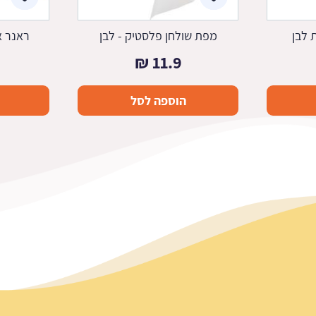
 לבן
מפת שולחן פלסטיק - לבן
ראנר א
₪
11.9
הוספה לסל