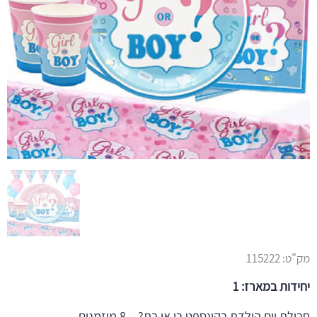
מק"ט:
115222
יחידות במארז: 1
חבילת יום הולדת בקונספט בן או בת? – 8 מוזמנים