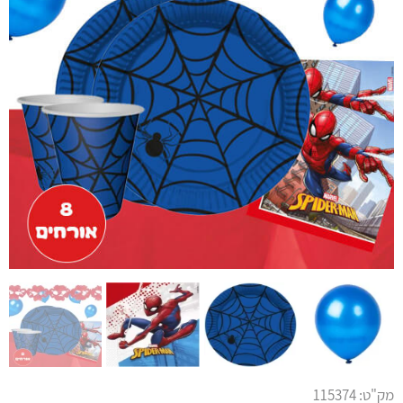
מק"ט:
115374