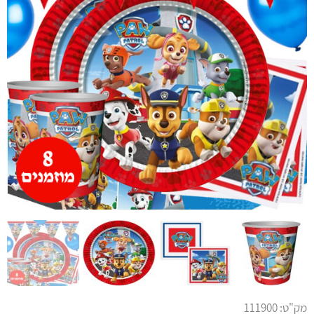
מק"ט:
111900