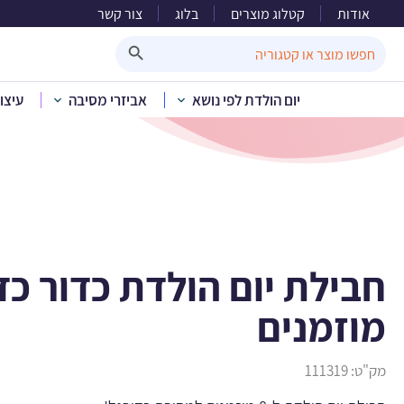
אודות
קטלוג מוצרים
בלוג
צור קשר
חבילת יום הול
Search Button
Search
for:
יום הולדת לפי נושא
אביזרי מסיבה
עיצו
בית
»
קטלוג מוצרים
»
יום הולדת
מוזמנים
מק"ט:
111319