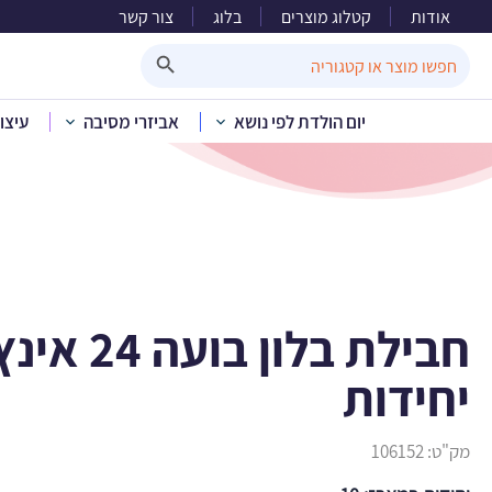
אודות
קטלוג מוצרים
בלוג
צור קשר
חבילת בלון בועה 4
Search Button
Search
for:
יום הולדת לפי נושא
אביזרי מסיבה
עיצו
בית
»
קטלוג מוצרים
יחידות
מק"ט:
106152