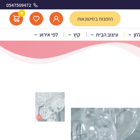
0547509472
0
הזמנות בסיטונאות
לחן
עיצוב הבית
קיץ
לפי אירוע