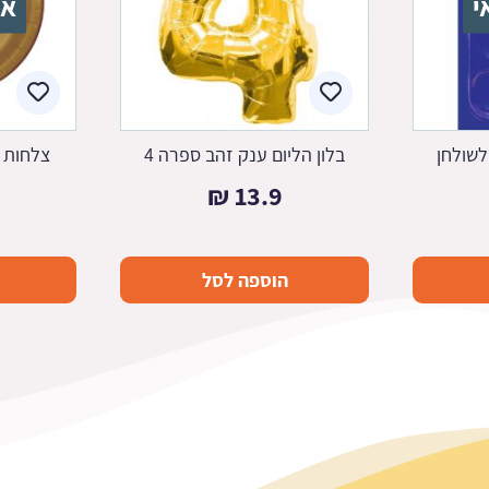
י
אז
לשולחן
בלון הליום ענק זהב ספרה 4
צלחות נ
₪
13.9
הוספה לסל