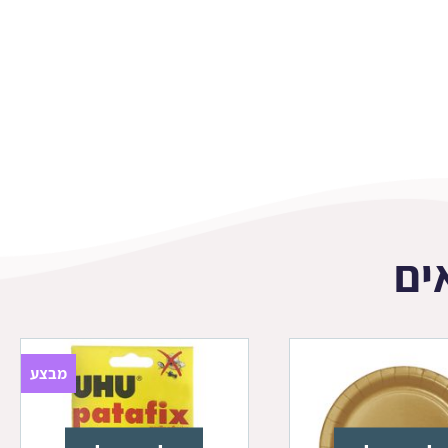
ים
מבצע