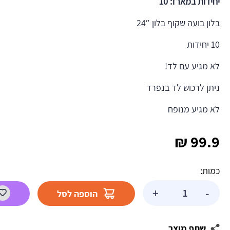
יחידות במארז: 10
בלון בועה שקוף בלון 24″
10 יחידות
לא מגיע עם לד!
ניתן לרכוש לד בנפרד
לא מגיע מנופח
₪
99.9
כמות:
כמות
+
-
הוספה לסל
של
חבילת
בלון
שתף מוצר