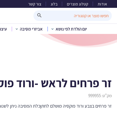
אודות
קטלוג מוצרים
בלוג
צור קשר
זר פר
Search Button
Search
for:
יום הולדת לפי נושא
אביזרי מסיבה
עיצו
בית
»
קטלוג מוצרים
»
ק
זר פרחים לראש -ורוד פוק
מק"ט:
999955
זר פרחים בצבע ורוד פוקסיה מושלם לחתןכלת המסיבה ניתן לשנות