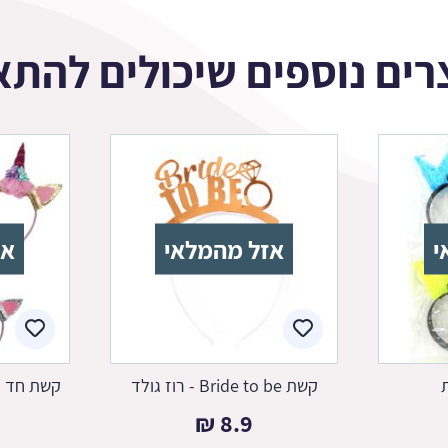
רים נוספים שיכולים להתא
י
אזל מהמלאי
אז
קשת Bride to be - רוז גולד
קשת חד ק
₪
8.9