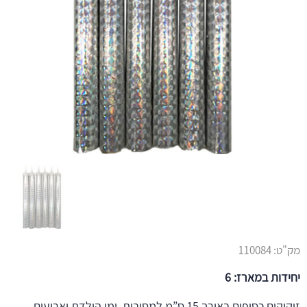
מק"ט:
110084
יחידות במארז: 6
זיקוקים כסופים באורך 15 ס”מ למסיבות, ימי הולדת וארועים