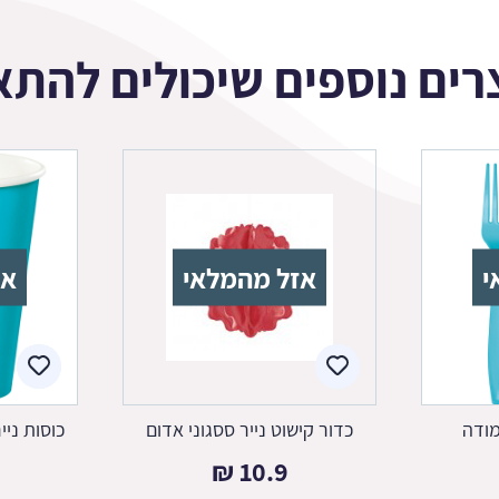
רים נוספים שיכולים להתא
י
אזל מהמלאי
אז
מודה
כדור קישוט נייר ססגוני אדום
כוסות ני
₪
10.9