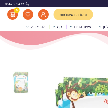
0547509472
ספארי
0
הזמנות בסיטונאות
לחן
עיצוב הבית
קיץ
לפי אירוע
 מסיבה – חברים בספארי