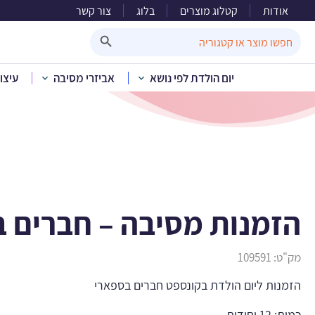
אודות
קטלוג מוצרים
בלוג
צור קשר
הזמנות
Search Button
Search
for:
יום הולדת לפי נושא
אביזרי מסיבה
עיצו
בית
»
קטלוג מוצרים
»
יום 
הזמנות מסיבה – חברים 
מק"ט:
109591
הזמנות ליום הולדת בקונספט חברים בספארי
כמות: 12 יחידות