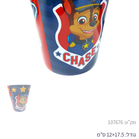
מק"ט:
107676
גודל: 17.5×12 ס”מ