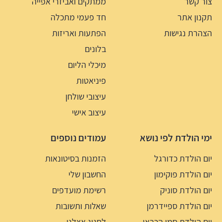
צור קשר
ממתקים ואביזרי אפייה
תקנון אתר
חד פעמי מתכלה
הצהרת נגישות
הפתעות ואריזות
בלונים
מיכלי הליום
פיניאטות
עיצובי שולחן
עיצוב אישי
ימי הולדת לפי נושא
עמודים נוספים
יום הולדת כדורגל
הזמנות בסיטונאות
יום הולדת פוקימון
החשבון שלי
יום הולדת סוניק
רשימת מועדפים
יום הולדת ספיידרמן
שאלות ותשובות
יום הולדת סמי הכבאי
לחגוג אצלנו