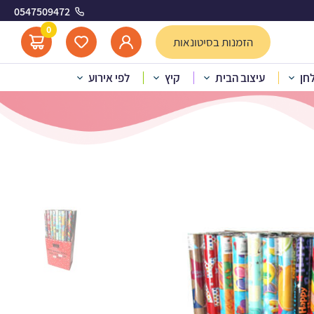
0547509472
גוון
0
הזמנות בסיטונאות
לחן
עיצוב הבית
קיץ
לפי אירוע
 עטיפה יום הולדת – מגוון