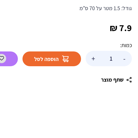
גודל: 1.5 מטר על 70 ס”מ
₪
7.9
כמות:
כמות
+
-
הוספה לסל
של
גליל
עטיפה
שתף מוצר
יום
הולדת
-
מגוון