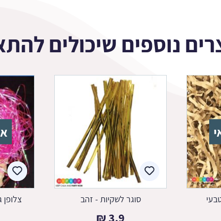
רים נוספים שיכולים להתא
י
אז
טבעי
סוגר לשקיות - זהב
צלופן ג
₪
3.9