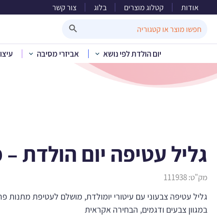
אודות
קטלוג מוצרים
בלוג
צור קשר
גליל 
Search Button
Search
for:
יום הולדת לפי נושא
אביזרי מסיבה
עיצו
בית
»
קטלוג מוצרים
»
אביז
גליל עטיפה יום הולדת – מ
מק"ט:
111938
גליל עטיפה צבעוני עם עיטורי יומולדת, מושלם לעטיפת מתנות פר
במגוון צבעים ודגמים, הבחירה אקראית