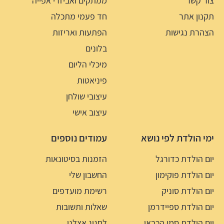
צור קשר
ממתקים ואביזרי אפייה
תקנון אתר
חד פעמי מתכלה
הצהרת נגישות
הפתעות ואריזות
בלונים
מיכלי הליום
פיניאטות
עיצובי שולחן
עיצוב אישי
ימי הולדת לפי נושא
עמודים נוספים
יום הולדת כדורגל
הזמנות בסיטונאות
יום הולדת פוקימון
החשבון שלי
יום הולדת סוניק
רשימת מועדפים
יום הולדת ספיידרמן
שאלות ותשובות
יום הולדת סמי הכבאי
לחגוג אצלנו