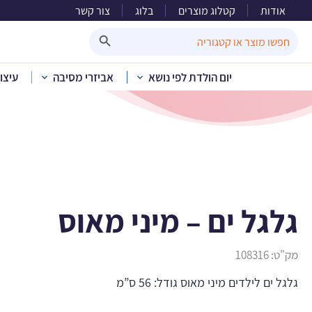
אודות
קטלוג מוצרים
בלוג
צור קשר
ג
Search Button
Search
for:
יום הולדת לפי נושא
אביזרי מסיבה
עיצו
בית
»
קטלוג מוצ
גלגל ים – מיני מאוס
מק"ט:
108316
גלגל ים לילדים מיני מאוס גודל: 56 ס”מ