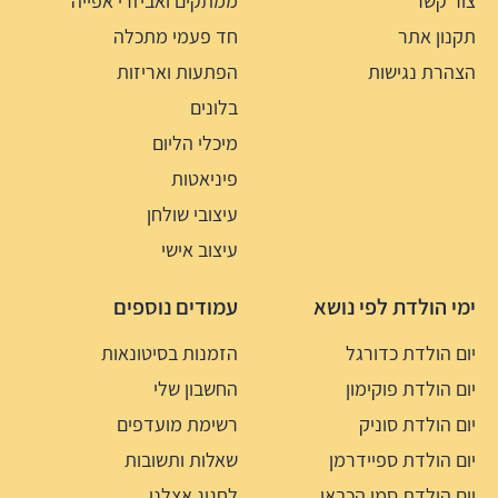
צור קשר
ממתקים ואביזרי אפייה
תקנון אתר
חד פעמי מתכלה
הצהרת נגישות
הפתעות ואריזות
בלונים
מיכלי הליום
פיניאטות
עיצובי שולחן
עיצוב אישי
ימי הולדת לפי נושא
עמודים נוספים
יום הולדת כדורגל
הזמנות בסיטונאות
יום הולדת פוקימון
החשבון שלי
יום הולדת סוניק
רשימת מועדפים
יום הולדת ספיידרמן
שאלות ותשובות
יום הולדת סמי הכבאי
לחגוג אצלנו