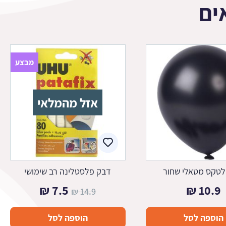
ים
מבצע
אזל מהמלאי
 לטקס מטאלי שחור
דבק פלסטלינה רב שימושי
המחיר
המחיר
₪
7.5
₪
10.9
₪
14.9
המקורי
הנוכחי
הוספה לסל
הוספה לסל
היה:
הוא: