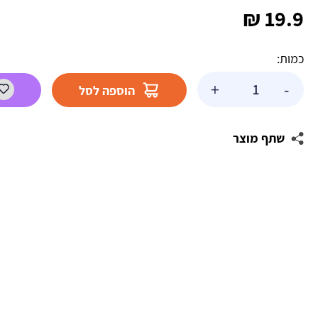
₪
19.9
כמות:
כמות
+
-
הוספה לסל
של
גומי
ביצת
שתף מוצר
עין