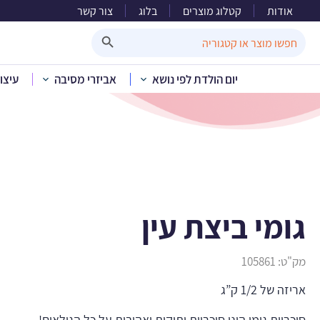
אודות
קטלוג מוצרים
בלוג
צור קשר
Search Button
Search
for:
יום הולדת לפי נושא
אביזרי מסיבה
עיצו
בית
»
קטלוג מוצרים
גומי ביצת עין
מק"ט:
105861
אריזה של 1/2 ק”ג
סוכריות גומי הינן סוכריות ותיקות ואהובות על כל הגילאים!