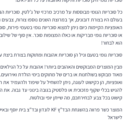
כל סוכריות הגומי מבוססות על מרכיב מרכזי של ג’לטין. סוכריות הג
בעולם היו בצורת דובונים, אך במרוצת השנים נוספו צורות, צבעים וט
האופציות הקיימות כיום ניתן למצוא סוכריות גומי בטעמי פירות, סו
או סוכריות גומי מבריקות או כאלו המצופות סוכר. אין סוף של שילוב
הוא לבחור!
סוכריות גומי בטעם וניל הן סוכריות אהובות ומתוקות בצורת ביצת עי
מבין המוצרים המבוקשים והאהובים ביותר! אהובות על כל הגילאים 
מאוד מבוקש בשולחנות או ברים של מתוקים בימי הולדת ואירועים. 
ואופציות, הן כקישוט לעוגה, ניתן להשחיל על שיפוד ולהעמיד את הש
להגיש בכלי שקוף מזכוכית או פלסטיק בגובה בינוני עד גבוה. את 
קישוט בכל צבע לבחירתכם, מה שייתן יופי ובולטות.
המוצר כשר פרווה בהשגחת הבד”ץ KF לונדון ובד”צ
לישראל