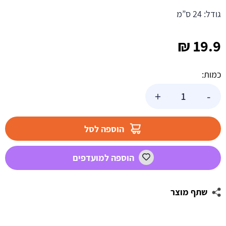
גודל: 24 ס”מ
₪
19.9
כמות:
כמות
+
-
של
גביע
שקוף
הוספה לסל
מרטיני
גדול
הוספה למועדפים
לממתקים
שתף מוצר