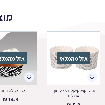
מוצ
אזל מהמלאי
אזל מהמלא
גביעי קאפקייקס דמוי עיתון -
מיני מנג'טים זב
אנגלית
₪
14.9
₪
8.9