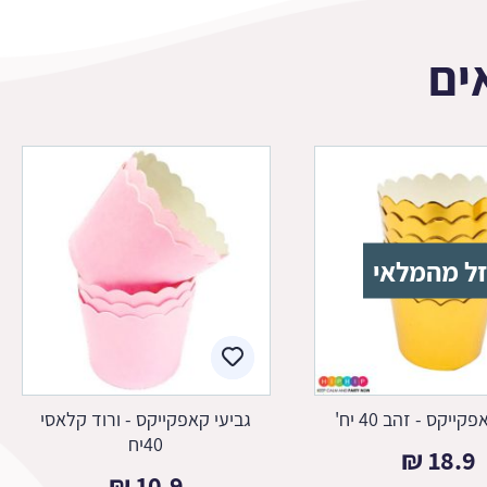
ים
ל מהמלאי
ייקס - זהב 40 יח'
גביעי קאפקייקס - ורוד קלאסי
40יח
₪
18.9
₪
10.9