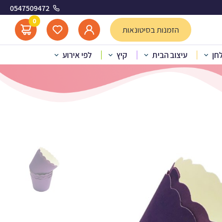
0547509472
0
הזמנות בסיטונאות
לחן
עיצוב הבית
קיץ
לפי אירוע
ס -סגול 50יח