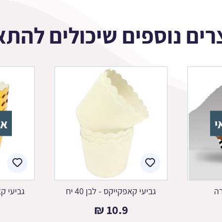
רים נוספים שיכולים להתא
י
אז
רה
גביעי קאפקייקס - לבן 40 יח
גביעי קאפק
₪
10.9