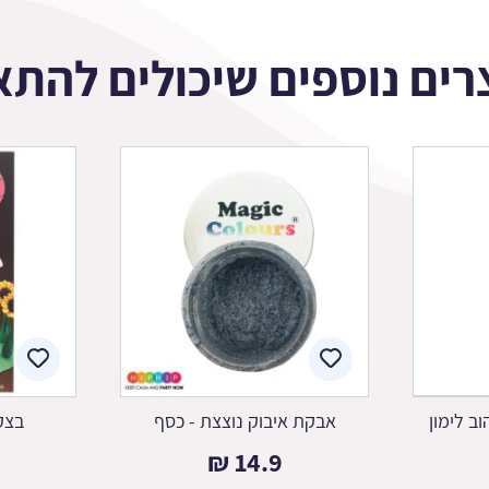
רים נוספים שיכולים להתא
וב לימון
אבקת איבוק נוצצת - כסף
בצק ס
₪
14.9