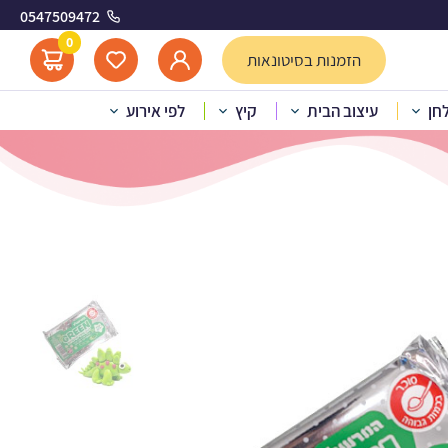
0547509472
0
הזמנות בסיטונאות
לחן
עיצוב הבית
קיץ
לפי אירוע
 250 ג’