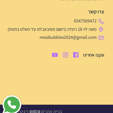
צרו קשר
0547509472
משה לוי 18 רמלה (רשום מסיבאבלס על השלט בחנות)
mesibubbles2024@gmail.com
עקבו אחרינו
בניית אתרים
דיגיטל