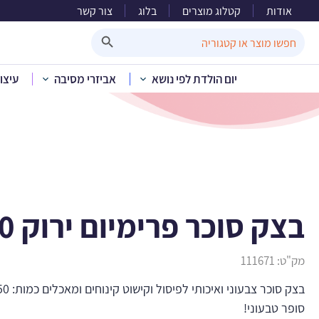
אודות
קטלוג מוצרים
בלוג
צור קשר
בצק סוכ
Search Button
Search
for:
יום הולדת לפי נושא
אביזרי מסיבה
עיצו
בית
»
קטלוג 
בצק סוכר פרימיום ירוק 250 ג’
מק"ט:
111671
סופר טבעוני!