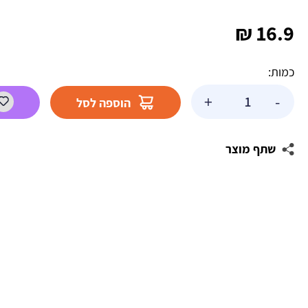
₪
16.9
כמות:
כמות
+
-
הוספה לסל
של
בצק
סוכר
שתף מוצר
פרימיום
ירוק
250
ג'