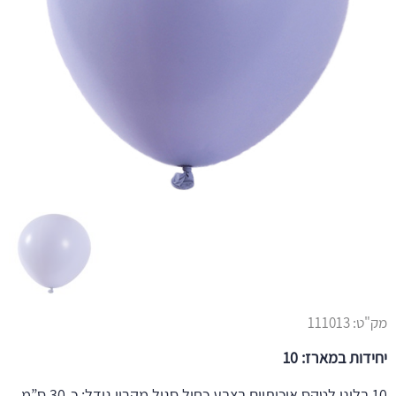
מק"ט:
111013
יחידות במארז: 10
10 בלוני לטקס איכותיים בצבע כחול סגול מקרון גודל: כ-30 ס”מ