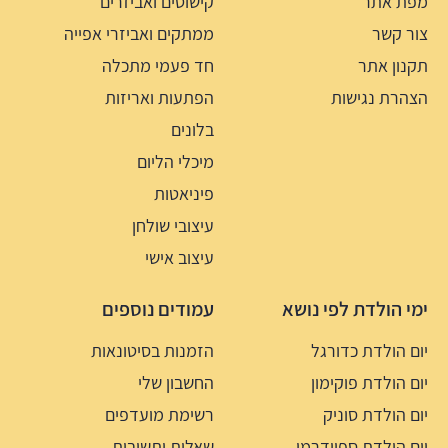
מפת אתר
קישוטים ואביזרים
צור קשר
ממתקים ואביזרי אפייה
תקנון אתר
חד פעמי מתכלה
הצהרת נגישות
הפתעות ואריזות
בלונים
מיכלי הליום
פיניאטות
עיצובי שולחן
עיצוב אישי
ימי הולדת לפי נושא
עמודים נוספים
יום הולדת כדורגל
הזמנות בסיטונאות
יום הולדת פוקימון
החשבון שלי
יום הולדת סוניק
רשימת מועדפים
יום הולדת ספיידרמן
שאלות ותשובות